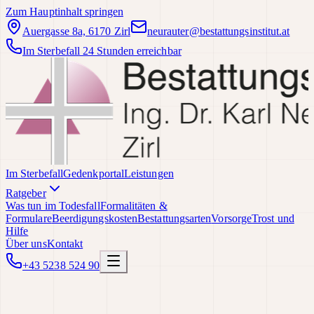
Zum Hauptinhalt springen
Auergasse 8a, 6170 Zirl
neurauter@bestattungsinstitut.at
Im Sterbefall 24 Stunden erreichbar
Im Sterbefall
Gedenkportal
Leistungen
Ratgeber
Was tun im Todesfall
Formalitäten &
Formulare
Beerdigungskosten
Bestattungsarten
Vorsorge
Trost und
Hilfe
Über uns
Kontakt
+43 5238 524 90