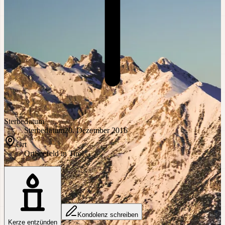
Sterbedatum
Sterbedatum
20. Dezember 2016
Ort
Ort
Seefeld in Tirol
Kondolenz schreiben
Kerze entzünden