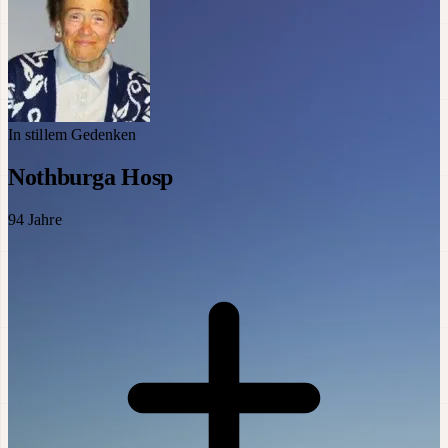
In stillem Gedenken
Nothburga Hosp
94
Jahre