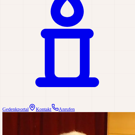
Gedenkportal
Kontakt
Anrufen