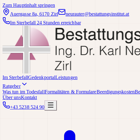
Zum Hauptinhalt springen
Auergasse 8a, 6170 Zirl
neurauter@bestattungsinstitut.at
Im Sterbefall 24 Stunden erreichbar
Im Sterbefall
Gedenkportal
Leistungen
Ratgeber
Was tun im Todesfall
Formalitäten & Formulare
Beerdigungskosten
Be
Über uns
Kontakt
+43 5238 524 90