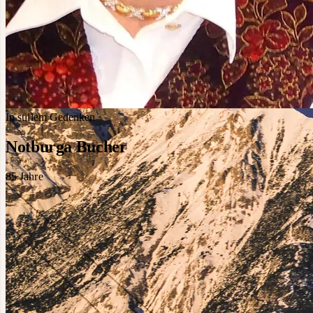
In stillem Gedenken
Notburga Bucher
85
Jahre