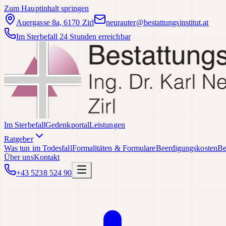
Zum Hauptinhalt springen
Auergasse 8a, 6170 Zirl
neurauter@bestattungsinstitut.at
Im Sterbefall 24 Stunden erreichbar
Im Sterbefall
Gedenkportal
Leistungen
Ratgeber
Was tun im Todesfall
Formalitäten & Formulare
Beerdigungskosten
Be
Über uns
Kontakt
+43 5238 524 90