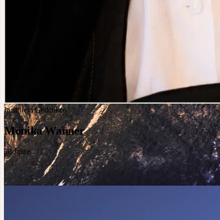
In stillem Gedenken
Monika Wanner
78
Jahre