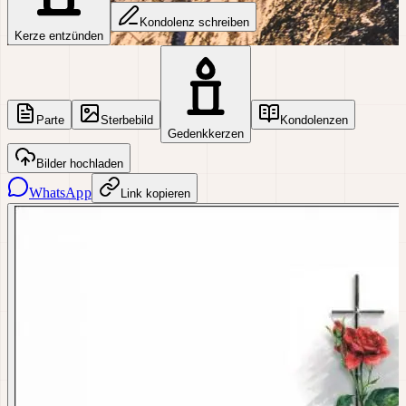
Kondolenz schreiben
Kerze entzünden
Parte
Sterbebild
Kondolenzen
Gedenkkerzen
Bilder hochladen
WhatsApp
Link kopieren