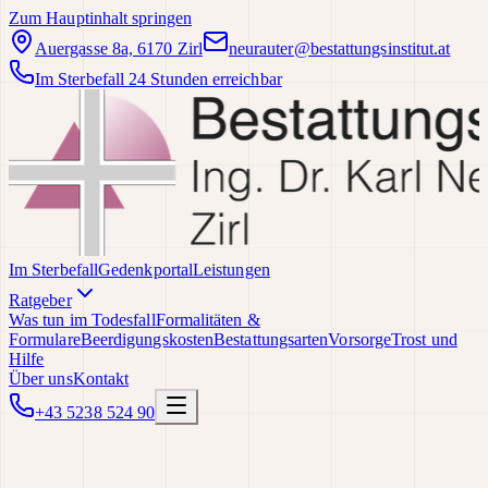
Zum Hauptinhalt springen
Auergasse 8a, 6170 Zirl
neurauter@bestattungsinstitut.at
Im Sterbefall 24 Stunden erreichbar
Im Sterbefall
Gedenkportal
Leistungen
Ratgeber
Was tun im Todesfall
Formalitäten &
Formulare
Beerdigungskosten
Bestattungsarten
Vorsorge
Trost und
Hilfe
Über uns
Kontakt
+43 5238 524 90