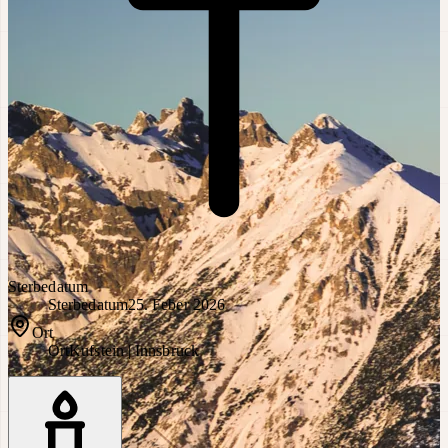
Sterbedatum
Sterbedatum
25. Feber 2026
Ort
Ort
Kufstein | Innsbruck