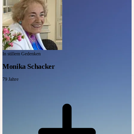
In stillem Gedenken
Monika Schacker
79
Jahre