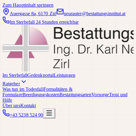
Zum Hauptinhalt springen
Auergasse 8a, 6170 Zirl
neurauter@bestattungsinstitut.at
Im Sterbefall 24 Stunden erreichbar
Im Sterbefall
Gedenkportal
Leistungen
Ratgeber
Was tun im Todesfall
Formalitäten &
Formulare
Beerdigungskosten
Bestattungsarten
Vorsorge
Trost und
Hilfe
Über uns
Kontakt
+43 5238 524 90