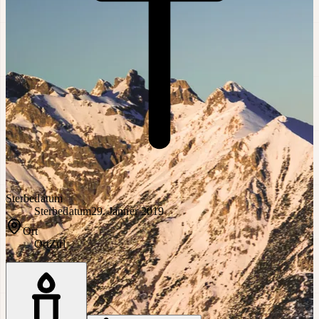
Sterbedatum
Sterbedatum
29. Jänner 2019
Ort
Ort
Zirl