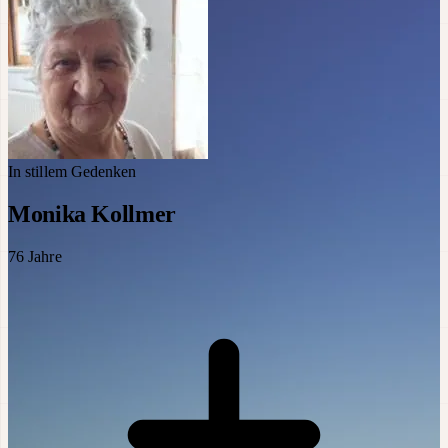
In stillem Gedenken
Monika Kollmer
76
Jahre