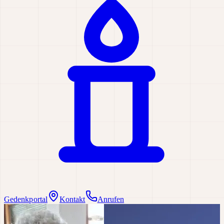
Gedenkportal
Kontakt
Anrufen