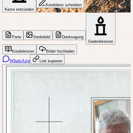
Kondolenz schreiben
Kerze entzünden
Parte
Sterbebild
Danksagung
Gedenkkerzen
Kondolenzen
Bilder hochladen
WhatsApp
Link kopieren