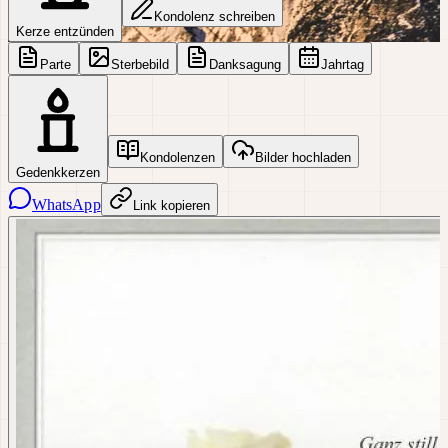
Kondolenz schreiben
Kerze entzünden
Parte
Sterbebild
Danksagung
Jahrtag
Kondolenzen
Bilder hochladen
Gedenkkerzen
WhatsApp
Link kopieren