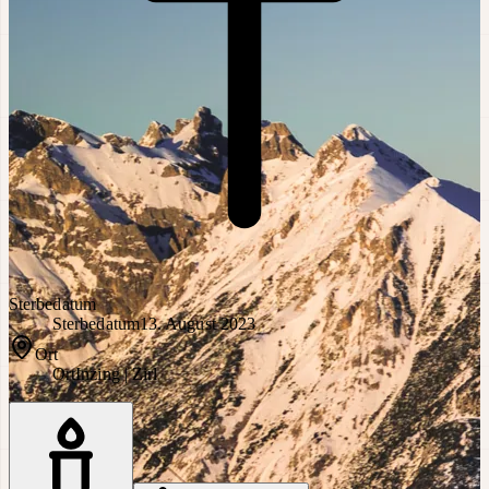
Sterbedatum
Sterbedatum
13. August 2023
Ort
Ort
Inzing | Zirl