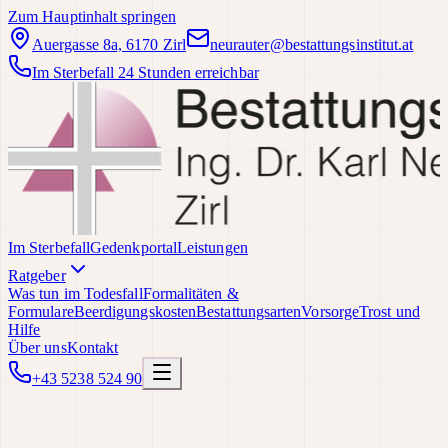
Zum Hauptinhalt springen
Auergasse 8a, 6170 Zirl
neurauter@bestattungsinstitut.at
Im Sterbefall 24 Stunden erreichbar
Im Sterbefall
Gedenkportal
Leistungen
Ratgeber
Was tun im Todesfall
Formalitäten &
Formulare
Beerdigungskosten
Bestattungsarten
Vorsorge
Trost und
Hilfe
Über uns
Kontakt
+43 5238 524 90