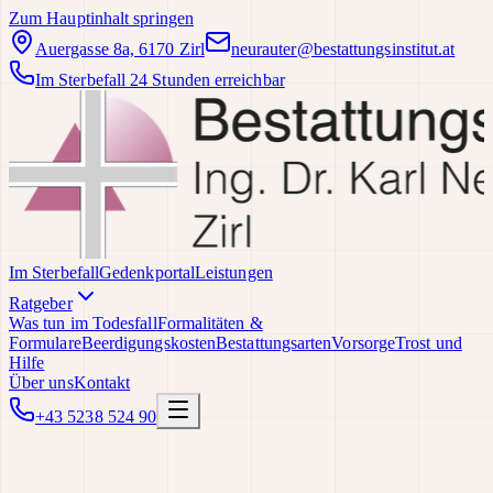
Zum Hauptinhalt springen
Auergasse 8a, 6170 Zirl
neurauter@bestattungsinstitut.at
Im Sterbefall 24 Stunden erreichbar
Im Sterbefall
Gedenkportal
Leistungen
Ratgeber
Was tun im Todesfall
Formalitäten &
Formulare
Beerdigungskosten
Bestattungsarten
Vorsorge
Trost und
Hilfe
Über uns
Kontakt
+43 5238 524 90