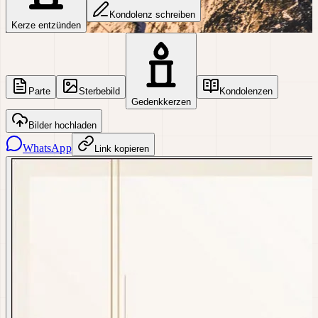
Kondolenz schreiben
Kerze entzünden
Parte
Sterbebild
Kondolenzen
Gedenkkerzen
Bilder hochladen
WhatsApp
Link kopieren