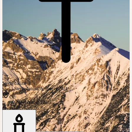
Sterbedatum
Sterbedatum
28. Jänner 2021
Ort
Ort
Seefeld in Tirol