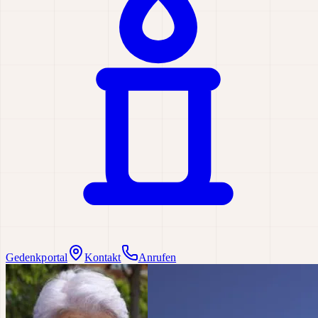
Gedenkportal
Kontakt
Anrufen