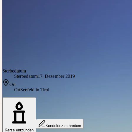
Sterbedatum
Sterbedatum
17. Dezember 2019
Ort
Ort
Seefeld in Tirol
Kondolenz schreiben
Kerze entzünden