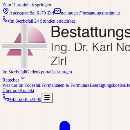
Zum Hauptinhalt springen
Auergasse 8a, 6170 Zirl
neurauter@bestattungsinstitut.at
Im Sterbefall 24 Stunden erreichbar
Im Sterbefall
Gedenkportal
Leistungen
Ratgeber
Was tun im Todesfall
Formalitäten & Formulare
Beerdigungskosten
Be
Über uns
Kontakt
+43 5238 524 90