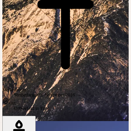
Sterbedatum
Sterbedatum
01. November 2016
Ort
Ort
Seefeld in Tirol