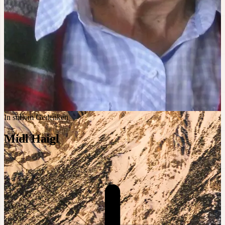
In stillem Gedenken
Midl Haigl