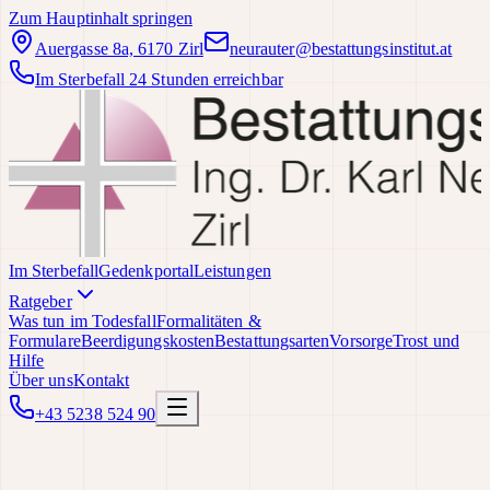
Zum Hauptinhalt springen
Auergasse 8a, 6170 Zirl
neurauter@bestattungsinstitut.at
Im Sterbefall 24 Stunden erreichbar
Im Sterbefall
Gedenkportal
Leistungen
Ratgeber
Was tun im Todesfall
Formalitäten &
Formulare
Beerdigungskosten
Bestattungsarten
Vorsorge
Trost und
Hilfe
Über uns
Kontakt
+43 5238 524 90