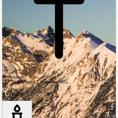
Sterbedatum
Sterbedatum
17. September 2022
Ort
Ort
Zirl