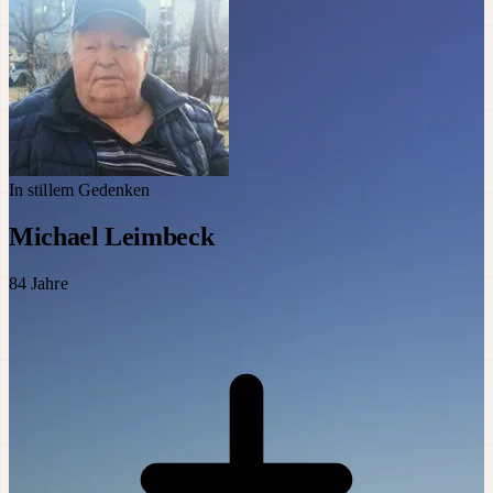
In stillem Gedenken
Michael Leimbeck
84
Jahre