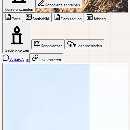
Kondolenz schreiben
Kerze entzünden
Parte
Sterbebild
Danksagung
Jahrtag
Kondolenzen
Bilder hochladen
Gedenkkerzen
WhatsApp
Link kopieren