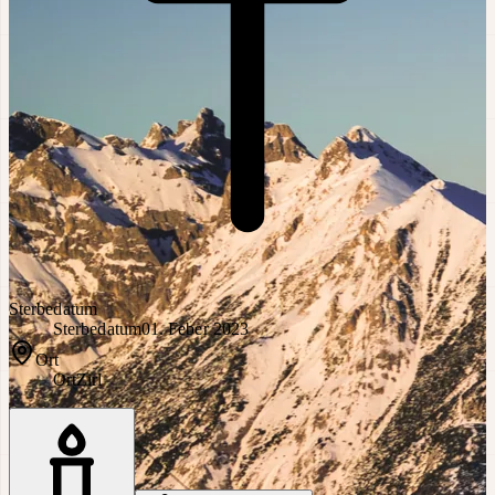
Sterbedatum
Sterbedatum
01. Feber 2023
Ort
Ort
Zirl