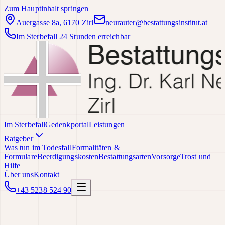
Zum Hauptinhalt springen
Auergasse 8a, 6170 Zirl
neurauter@bestattungsinstitut.at
Im Sterbefall 24 Stunden erreichbar
Im Sterbefall
Gedenkportal
Leistungen
Ratgeber
Was tun im Todesfall
Formalitäten &
Formulare
Beerdigungskosten
Bestattungsarten
Vorsorge
Trost und
Hilfe
Über uns
Kontakt
+43 5238 524 90