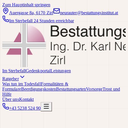
Zum Hauptinhalt springen
Auergasse 8a, 6170 Zirl
neurauter@bestattungsinstitut.at
Im Sterbefall 24 Stunden erreichbar
Im Sterbefall
Gedenkportal
Leistungen
Ratgeber
Was tun im Todesfall
Formalitäten &
Formulare
Beerdigungskosten
Bestattungsarten
Vorsorge
Trost und
Hilfe
Über uns
Kontakt
+43 5238 524 90