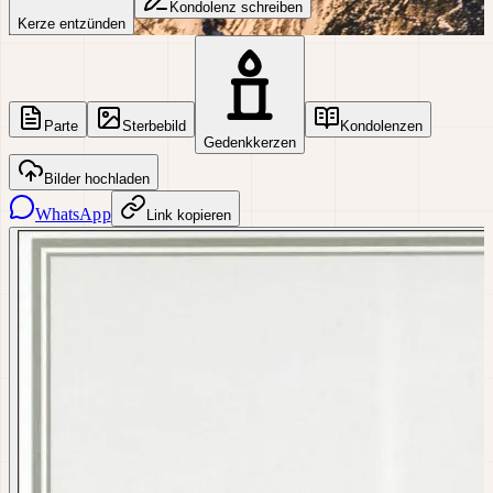
Kondolenz schreiben
Kerze entzünden
Parte
Sterbebild
Kondolenzen
Gedenkkerzen
Bilder hochladen
WhatsApp
Link kopieren