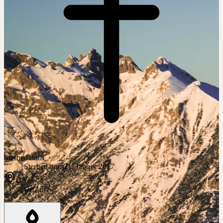
Sterbedatum
Sterbedatum
21. Jänner 2017
Ort
Ort
Zirl