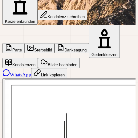
Kondolenz schreiben
Kerze entzünden
Parte
Sterbebild
Danksagung
Gedenkkerzen
Kondolenzen
Bilder hochladen
WhatsApp
Link kopieren