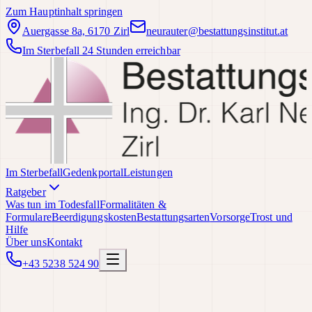
Zum Hauptinhalt springen
Auergasse 8a, 6170 Zirl
neurauter@bestattungsinstitut.at
Im Sterbefall 24 Stunden erreichbar
Im Sterbefall
Gedenkportal
Leistungen
Ratgeber
Was tun im Todesfall
Formalitäten &
Formulare
Beerdigungskosten
Bestattungsarten
Vorsorge
Trost und
Hilfe
Über uns
Kontakt
+43 5238 524 90