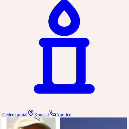
Gedenkportal
Kontakt
Anrufen