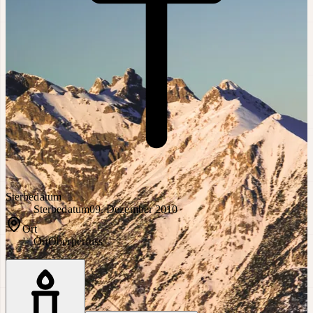
Sterbedatum
Sterbedatum
09. Dezember 2010
Ort
Ort
Oberperfuss