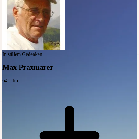
In stillem Gedenken
Max Praxmarer
64
Jahre