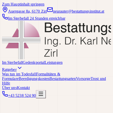
Zum Hauptinhalt springen
Auergasse 8a, 6170 Zirl
neurauter@bestattungsinstitut.at
Im Sterbefall 24 Stunden erreichbar
Im Sterbefall
Gedenkportal
Leistungen
Ratgeber
Was tun im Todesfall
Formalitäten &
Formulare
Beerdigungskosten
Bestattungsarten
Vorsorge
Trost und
Hilfe
Über uns
Kontakt
+43 5238 524 90