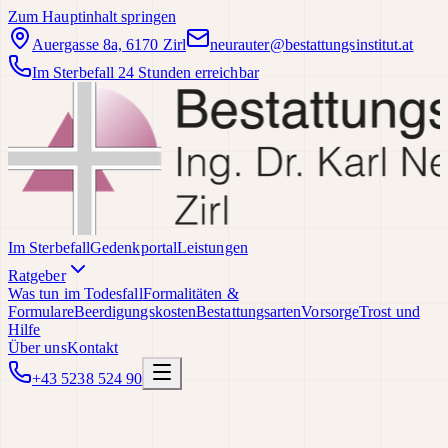
Zum Hauptinhalt springen
Auergasse 8a, 6170 Zirl
neurauter@bestattungsinstitut.at
Im Sterbefall 24 Stunden erreichbar
Im Sterbefall
Gedenkportal
Leistungen
Ratgeber
Was tun im Todesfall
Formalitäten &
Formulare
Beerdigungskosten
Bestattungsarten
Vorsorge
Trost und
Hilfe
Über uns
Kontakt
+43 5238 524 90