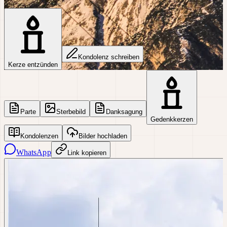
Kondolenz schreiben
Kerze entzünden
Parte
Sterbebild
Danksagung
Gedenkkerzen
Kondolenzen
Bilder hochladen
WhatsApp
Link kopieren