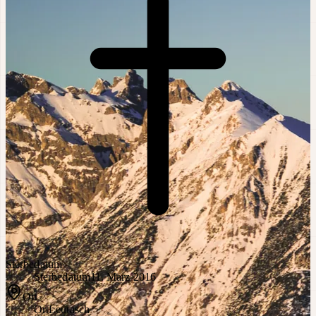
Sterbedatum
Sterbedatum
11. März 2016
Ort
Ort
Leutasch