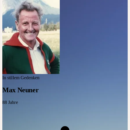
In stillem Gedenken
Max Neuner
88
Jahre