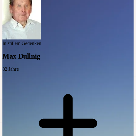
In stillem Gedenken
Max Dullnig
82
Jahre