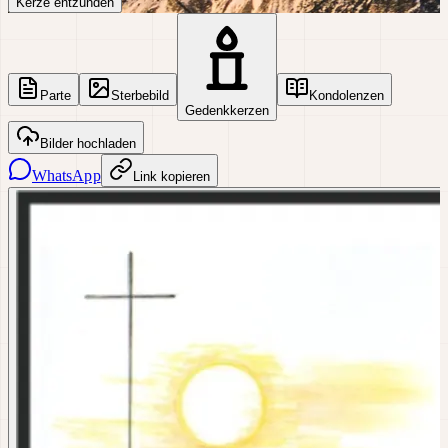
Kerze entzünden
Parte
Sterbebild
Kondolenzen
Gedenkkerzen
Bilder hochladen
WhatsApp
Link kopieren