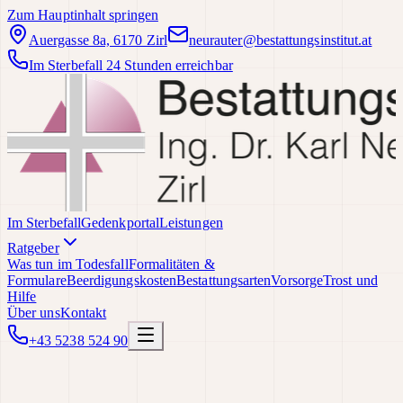
Zum Hauptinhalt springen
Auergasse 8a, 6170 Zirl
neurauter@bestattungsinstitut.at
Im Sterbefall 24 Stunden erreichbar
Im Sterbefall
Gedenkportal
Leistungen
Ratgeber
Was tun im Todesfall
Formalitäten &
Formulare
Beerdigungskosten
Bestattungsarten
Vorsorge
Trost und
Hilfe
Über uns
Kontakt
+43 5238 524 90