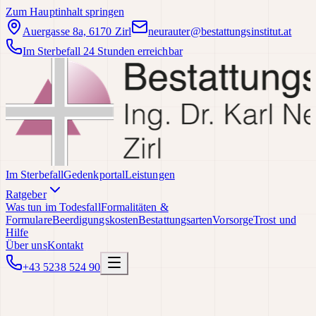
Zum Hauptinhalt springen
Auergasse 8a, 6170 Zirl
neurauter@bestattungsinstitut.at
Im Sterbefall 24 Stunden erreichbar
Im Sterbefall
Gedenkportal
Leistungen
Ratgeber
Was tun im Todesfall
Formalitäten &
Formulare
Beerdigungskosten
Bestattungsarten
Vorsorge
Trost und
Hilfe
Über uns
Kontakt
+43 5238 524 90