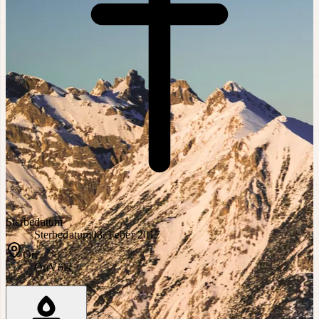
Sterbedatum
Sterbedatum
08. Feber 2017
Ort
Ort
Völs