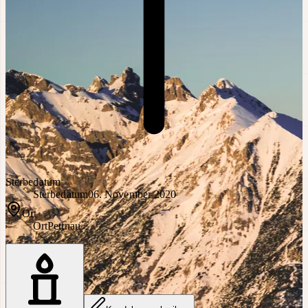
Sterbedatum
Sterbedatum
06. November 2020
Ort
Ort
Pettnau