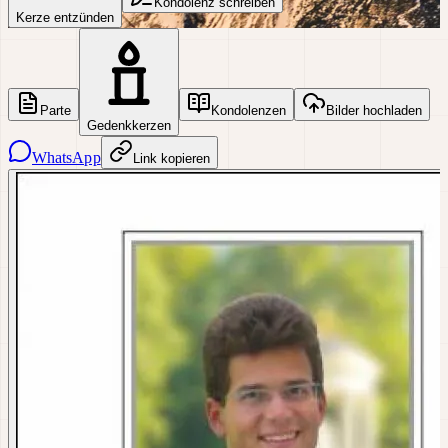
Kondolenz schreiben
Kerze entzünden
Parte
Kondolenzen
Bilder hochladen
Gedenkkerzen
WhatsApp
Link kopieren