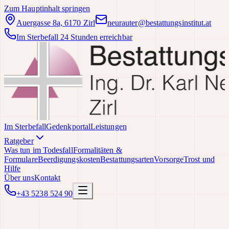
Zum Hauptinhalt springen
Auergasse 8a, 6170 Zirl
neurauter@bestattungsinstitut.at
Im Sterbefall 24 Stunden erreichbar
Im Sterbefall
Gedenkportal
Leistungen
Ratgeber
Was tun im Todesfall
Formalitäten &
Formulare
Beerdigungskosten
Bestattungsarten
Vorsorge
Trost und
Hilfe
Über uns
Kontakt
+43 5238 524 90