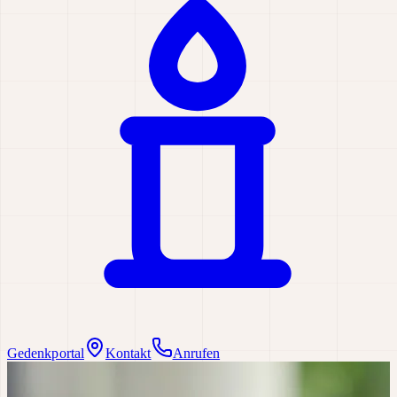
Gedenkportal
Kontakt
Anrufen