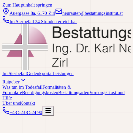
Zum Hauptinhalt springen
Auergasse 8a, 6170 Zirl
neurauter@bestattungsinstitut.at
Im Sterbefall 24 Stunden erreichbar
Im Sterbefall
Gedenkportal
Leistungen
Ratgeber
Was tun im Todesfall
Formalitäten &
Formulare
Beerdigungskosten
Bestattungsarten
Vorsorge
Trost und
Hilfe
Über uns
Kontakt
+43 5238 524 90