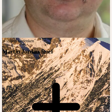
In stillem Gedenken
Martin Jordan-Ruef
53
Jahre