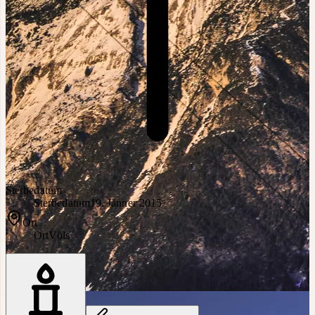
Sterbedatum
Sterbedatum
19. Jänner 2015
Ort
Ort
Völs