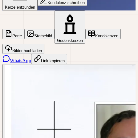
Kondolenz schreiben
Kerze entzünden
Parte
Sterbebild
Kondolenzen
Gedenkkerzen
Bilder hochladen
WhatsApp
Link kopieren