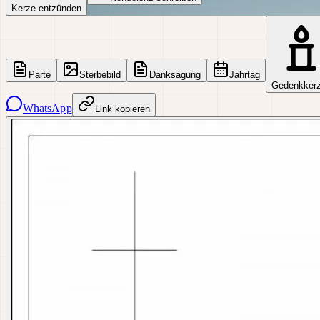
Kerze entzünden
Parte
Sterbebild
Danksagung
Jahrtag
Gedenkker
WhatsApp
Link kopieren