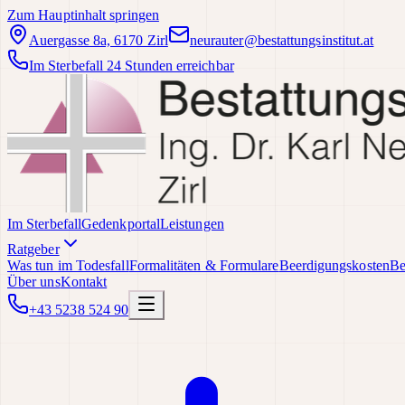
Zum Hauptinhalt springen
Auergasse 8a, 6170 Zirl
neurauter@bestattungsinstitut.at
Im Sterbefall 24 Stunden erreichbar
Im Sterbefall
Gedenkportal
Leistungen
Ratgeber
Was tun im Todesfall
Formalitäten & Formulare
Beerdigungskosten
Be
Über uns
Kontakt
+43 5238 524 90