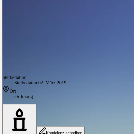
Sterbedatum
Sterbedatum
02. März 2019
Ort
Ort
Inzing
Kondolenz schreiben