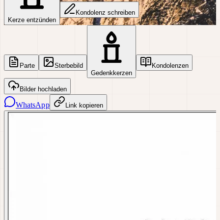
Kondolenz schreiben
Kerze entzünden
Parte
Sterbebild
Kondolenzen
Gedenkkerzen
Bilder hochladen
WhatsApp
Link kopieren