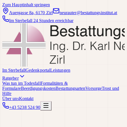
Zum Hauptinhalt springen
Auergasse 8a, 6170 Zirl
neurauter@bestattungsinstitut.at
Im Sterbefall 24 Stunden erreichbar
Im Sterbefall
Gedenkportal
Leistungen
Ratgeber
Was tun im Todesfall
Formalitäten &
Formulare
Beerdigungskosten
Bestattungsarten
Vorsorge
Trost und
Hilfe
Über uns
Kontakt
+43 5238 524 90