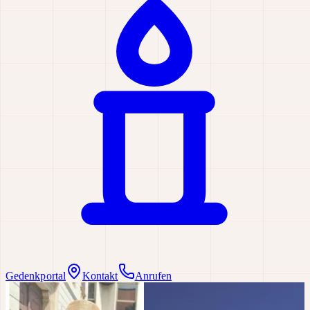
Gedenkportal
Kontakt
Anrufen