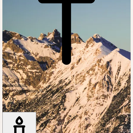
Sterbedatum
Sterbedatum
26. August 2025
Ort
Ort
Völs