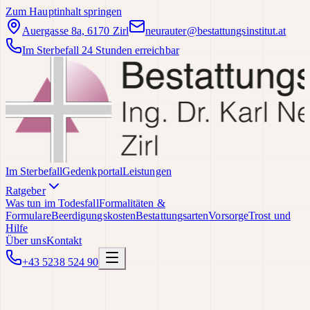
Zum Hauptinhalt springen
Auergasse 8a, 6170 Zirl
neurauter@bestattungsinstitut.at
Im Sterbefall 24 Stunden erreichbar
Im Sterbefall
Gedenkportal
Leistungen
Ratgeber
Was tun im Todesfall
Formalitäten &
Formulare
Beerdigungskosten
Bestattungsarten
Vorsorge
Trost und
Hilfe
Über uns
Kontakt
+43 5238 524 90