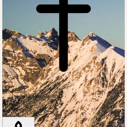
Sterbedatum
Sterbedatum
09. Mai 2014
Ort
Ort
Zirl