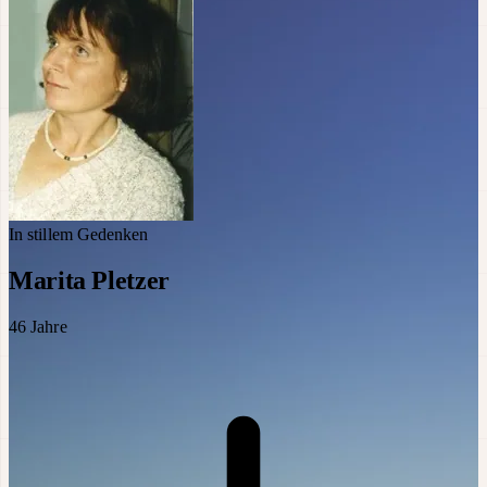
In stillem Gedenken
Marita Pletzer
46
Jahre