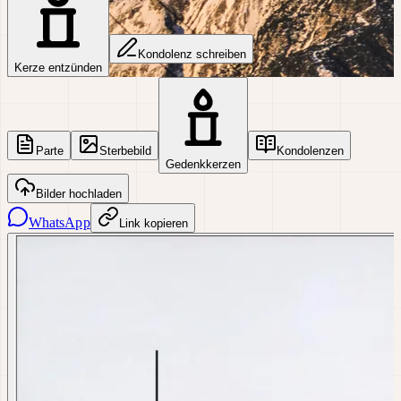
Kondolenz schreiben
Kerze entzünden
Parte
Sterbebild
Kondolenzen
Gedenkkerzen
Bilder hochladen
WhatsApp
Link kopieren