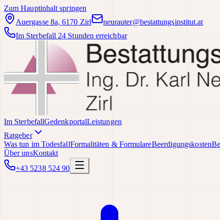
Zum Hauptinhalt springen
Auergasse 8a, 6170 Zirl
neurauter@bestattungsinstitut.at
Im Sterbefall 24 Stunden erreichbar
Im Sterbefall
Gedenkportal
Leistungen
Ratgeber
Was tun im Todesfall
Formalitäten & Formulare
Beerdigungskosten
Be
Über uns
Kontakt
+43 5238 524 90