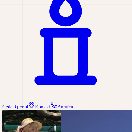
Gedenkportal
Kontakt
Anrufen