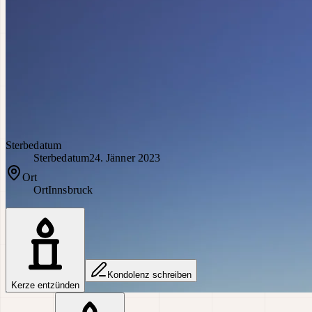
Sterbedatum
Sterbedatum
24. Jänner 2023
Ort
Ort
Innsbruck
Kondolenz schreiben
Kerze entzünden