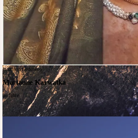
In stillem Gedenken
Marianne Karwatka
88
Jahre