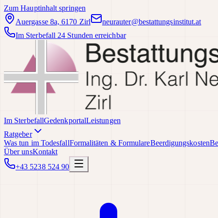
Zum Hauptinhalt springen
Auergasse 8a, 6170 Zirl
neurauter@bestattungsinstitut.at
Im Sterbefall 24 Stunden erreichbar
Im Sterbefall
Gedenkportal
Leistungen
Ratgeber
Was tun im Todesfall
Formalitäten & Formulare
Beerdigungskosten
Be
Über uns
Kontakt
+43 5238 524 90