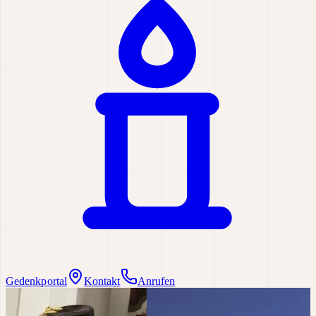
Gedenkportal
Kontakt
Anrufen