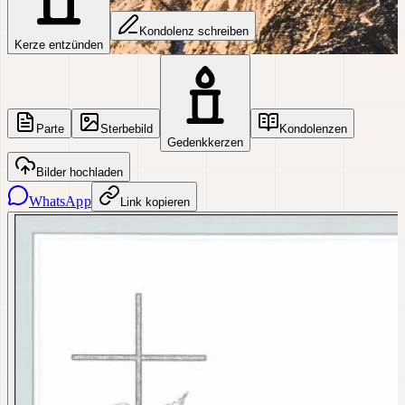
Kondolenz schreiben
Kerze entzünden
Parte
Sterbebild
Kondolenzen
Gedenkkerzen
Bilder hochladen
WhatsApp
Link kopieren