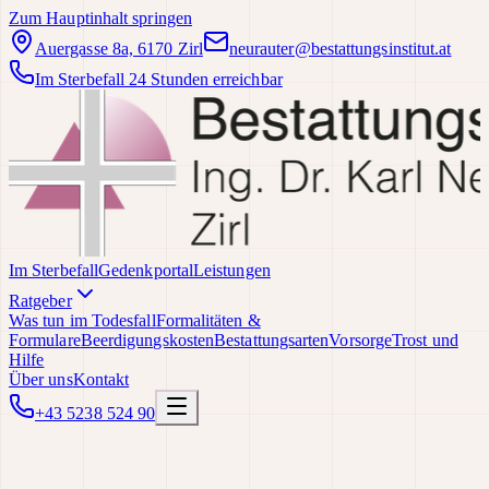
Zum Hauptinhalt springen
Auergasse 8a, 6170 Zirl
neurauter@bestattungsinstitut.at
Im Sterbefall 24 Stunden erreichbar
Im Sterbefall
Gedenkportal
Leistungen
Ratgeber
Was tun im Todesfall
Formalitäten &
Formulare
Beerdigungskosten
Bestattungsarten
Vorsorge
Trost und
Hilfe
Über uns
Kontakt
+43 5238 524 90