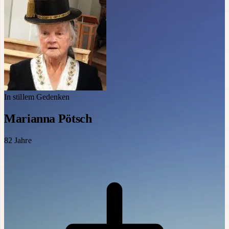
In stillem Gedenken
Marianna Pötsch
82
Jahre