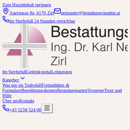
Zum Hauptinhalt springen
Auergasse 8a, 6170 Zirl
neurauter@bestattungsinstitut.at
Im Sterbefall 24 Stunden erreichbar
Im Sterbefall
Gedenkportal
Leistungen
Ratgeber
Was tun im Todesfall
Formalitäten &
Formulare
Beerdigungskosten
Bestattungsarten
Vorsorge
Trost und
Hilfe
Über uns
Kontakt
+43 5238 524 90