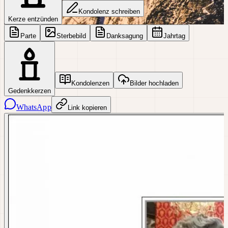
Kondolenz schreiben
Kerze entzünden
Parte
Sterbebild
Danksagung
Jahrtag
Kondolenzen
Bilder hochladen
Gedenkkerzen
WhatsApp
Link kopieren