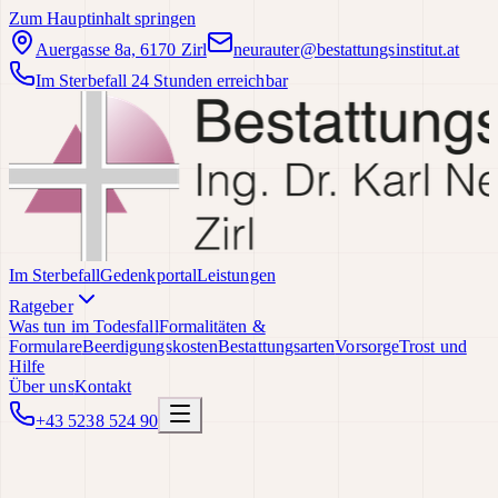
Zum Hauptinhalt springen
Auergasse 8a, 6170 Zirl
neurauter@bestattungsinstitut.at
Im Sterbefall 24 Stunden erreichbar
Im Sterbefall
Gedenkportal
Leistungen
Ratgeber
Was tun im Todesfall
Formalitäten &
Formulare
Beerdigungskosten
Bestattungsarten
Vorsorge
Trost und
Hilfe
Über uns
Kontakt
+43 5238 524 90