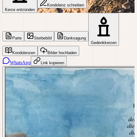
Kondolenz schreiben
Kerze entzünden
Parte
Sterbebild
Danksagung
Gedenkkerzen
Kondolenzen
Bilder hochladen
WhatsApp
Link kopieren