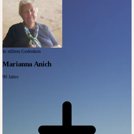
In stillem Gedenken
Marianna Anich
90
Jahre