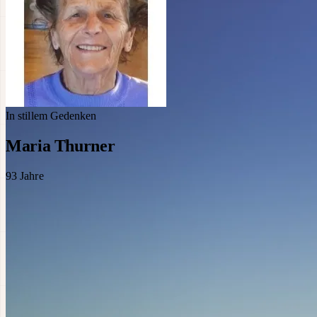
In stillem Gedenken
Maria Thurner
93
Jahre