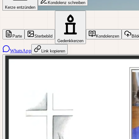
Kondolenz schreiben
Kerze entzünden
Parte
Sterbebild
Kondolenzen
Bild
Gedenkkerzen
WhatsApp
Link kopieren