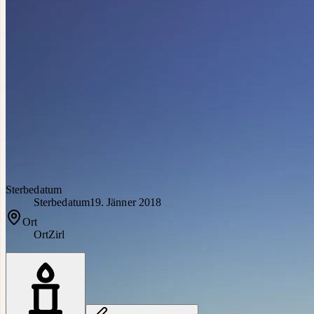
Sterbedatum
Sterbedatum
19. Jänner 2018
Ort
Ort
Zirl