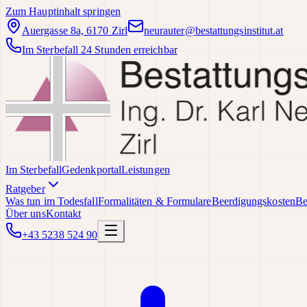
Zum Hauptinhalt springen
Auergasse 8a, 6170 Zirl
neurauter@bestattungsinstitut.at
Im Sterbefall 24 Stunden erreichbar
Im Sterbefall
Gedenkportal
Leistungen
Ratgeber
Was tun im Todesfall
Formalitäten & Formulare
Beerdigungskosten
Be
Über uns
Kontakt
+43 5238 524 90