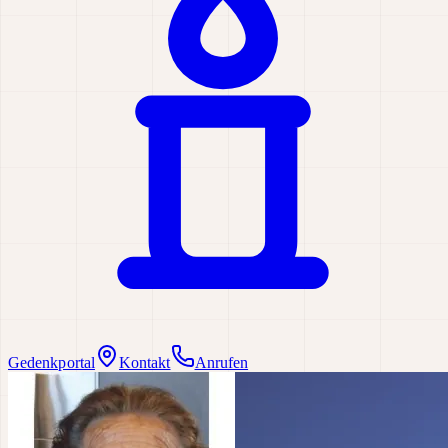
Gedenkportal
Kontakt
Anrufen