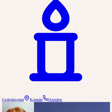
Gedenkportal
Kontakt
Anrufen