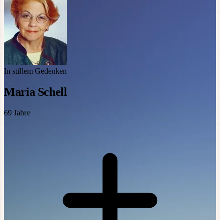
In stillem Gedenken
Maria Schell
69
Jahre