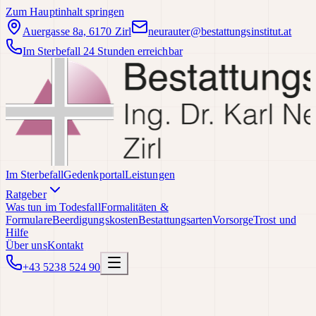
Zum Hauptinhalt springen
Auergasse 8a, 6170 Zirl
neurauter@bestattungsinstitut.at
Im Sterbefall 24 Stunden erreichbar
Im Sterbefall
Gedenkportal
Leistungen
Ratgeber
Was tun im Todesfall
Formalitäten &
Formulare
Beerdigungskosten
Bestattungsarten
Vorsorge
Trost und
Hilfe
Über uns
Kontakt
+43 5238 524 90