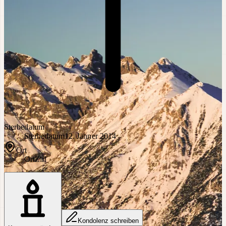
Sterbedatum
Sterbedatum
12. Jänner 2014
Ort
Ort
Zirl
Kondolenz schreiben