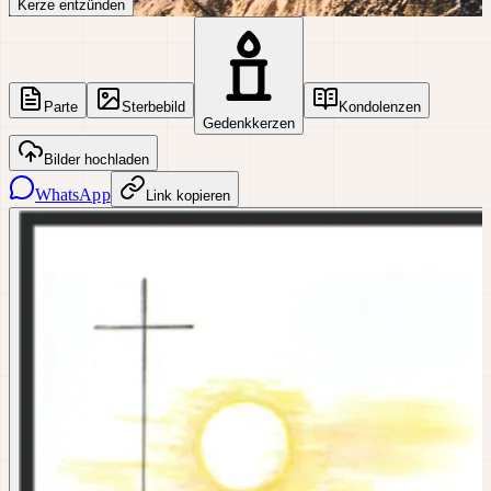
Kerze entzünden
Parte
Sterbebild
Kondolenzen
Gedenkkerzen
Bilder hochladen
WhatsApp
Link kopieren