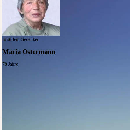
In stillem Gedenken
Maria Ostermann
78
Jahre