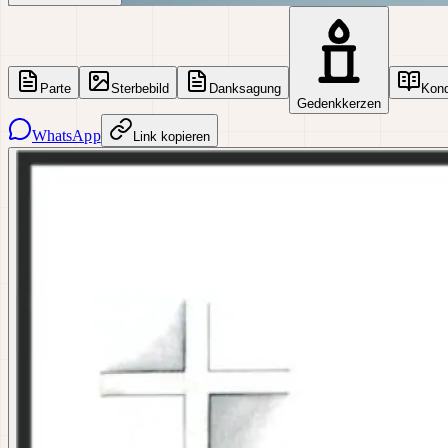
Parte
Sterbebild
Danksagung
Kon
Gedenkkerzen
WhatsApp
Link kopieren