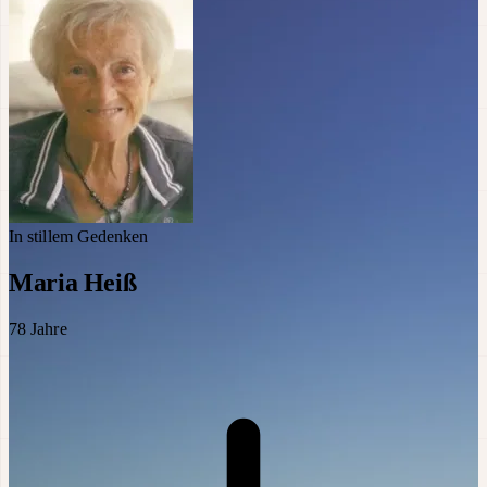
In stillem Gedenken
Maria Heiß
78
Jahre