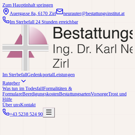
Zum Hauptinhalt springen
Auergasse 8a, 6170 Zirl
neurauter@bestattungsinstitut.at
Im Sterbefall 24 Stunden erreichbar
Im Sterbefall
Gedenkportal
Leistungen
Ratgeber
Was tun im Todesfall
Formalitäten &
Formulare
Beerdigungskosten
Bestattungsarten
Vorsorge
Trost und
Hilfe
Über uns
Kontakt
+43 5238 524 90