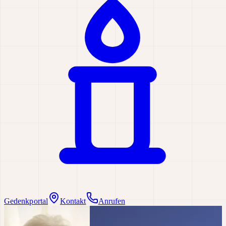
Gedenkportal
Kontakt
Anrufen