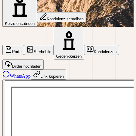
Kondolenz schreiben
Kerze entzünden
Parte
Sterbebild
Kondolenzen
Gedenkkerzen
Bilder hochladen
WhatsApp
Link kopieren