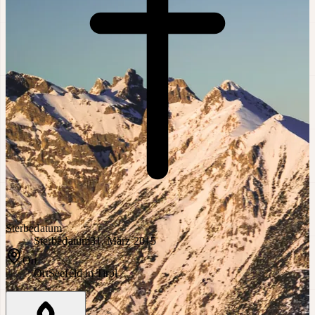
Sterbedatum
Sterbedatum
31. März 2015
Ort
Ort
Seefeld in Tirol