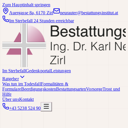
Zum Hauptinhalt springen
Auergasse 8a, 6170 Zirl
neurauter@bestattungsinstitut.at
Im Sterbefall 24 Stunden erreichbar
Im Sterbefall
Gedenkportal
Leistungen
Ratgeber
Was tun im Todesfall
Formalitäten &
Formulare
Beerdigungskosten
Bestattungsarten
Vorsorge
Trost und
Hilfe
Über uns
Kontakt
+43 5238 524 90