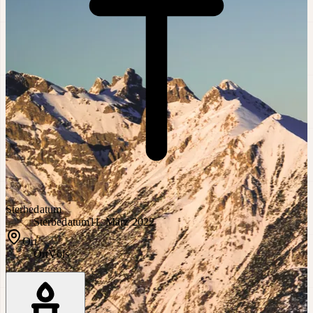
Sterbedatum
Sterbedatum
11. März 2022
Ort
Ort
Völs