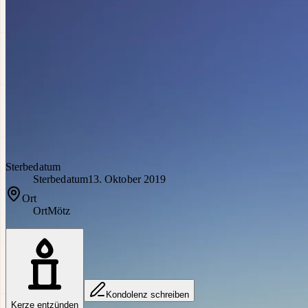
Sterbedatum
Sterbedatum
13. Oktober 2019
Ort
Ort
Mötz
Kondolenz schreiben
Kerze entzünden