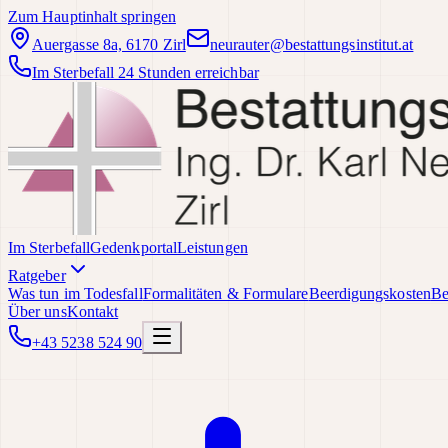
Zum Hauptinhalt springen
Auergasse 8a, 6170 Zirl
neurauter@bestattungsinstitut.at
Im Sterbefall 24 Stunden erreichbar
Im Sterbefall
Gedenkportal
Leistungen
Ratgeber
Was tun im Todesfall
Formalitäten & Formulare
Beerdigungskosten
Be
Über uns
Kontakt
+43 5238 524 90