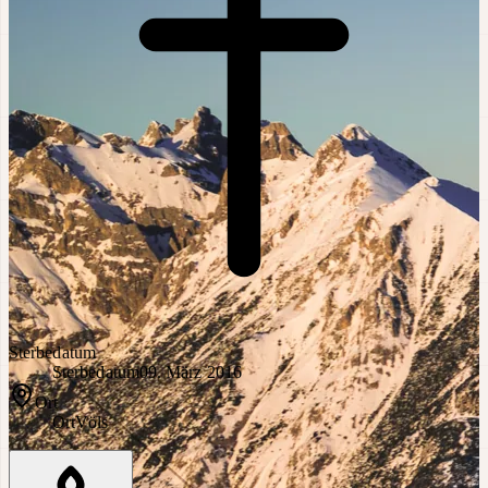
Sterbedatum
Sterbedatum
09. März 2016
Ort
Ort
Völs