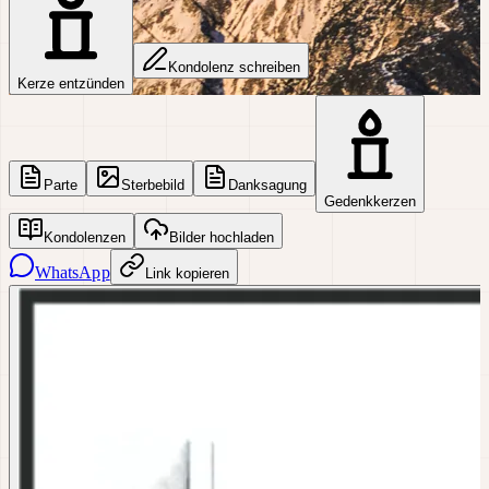
Kondolenz schreiben
Kerze entzünden
Parte
Sterbebild
Danksagung
Gedenkkerzen
Kondolenzen
Bilder hochladen
WhatsApp
Link kopieren