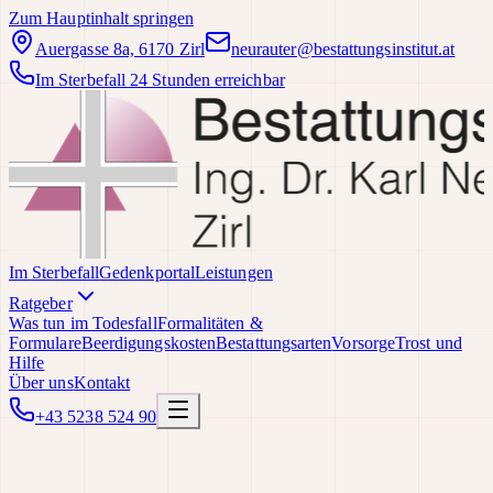
Zum Hauptinhalt springen
Auergasse 8a, 6170 Zirl
neurauter@bestattungsinstitut.at
Im Sterbefall 24 Stunden erreichbar
Im Sterbefall
Gedenkportal
Leistungen
Ratgeber
Was tun im Todesfall
Formalitäten &
Formulare
Beerdigungskosten
Bestattungsarten
Vorsorge
Trost und
Hilfe
Über uns
Kontakt
+43 5238 524 90