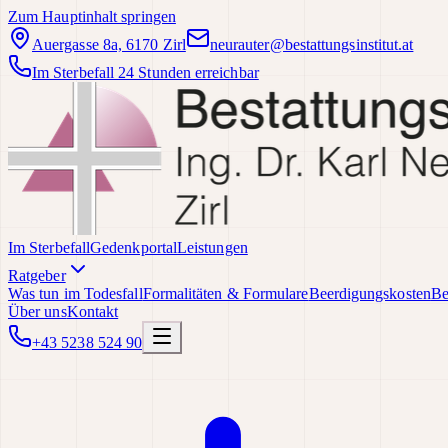
Zum Hauptinhalt springen
Auergasse 8a, 6170 Zirl
neurauter@bestattungsinstitut.at
Im Sterbefall 24 Stunden erreichbar
Im Sterbefall
Gedenkportal
Leistungen
Ratgeber
Was tun im Todesfall
Formalitäten & Formulare
Beerdigungskosten
Be
Über uns
Kontakt
+43 5238 524 90