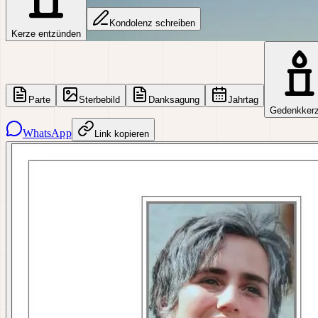
Kondolenz schreiben
Kerze entzünden
Parte
Sterbebild
Danksagung
Jahrtag
Gedenkker
WhatsApp
Link kopieren