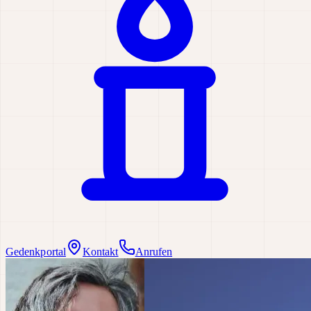
Gedenkportal
Kontakt
Anrufen