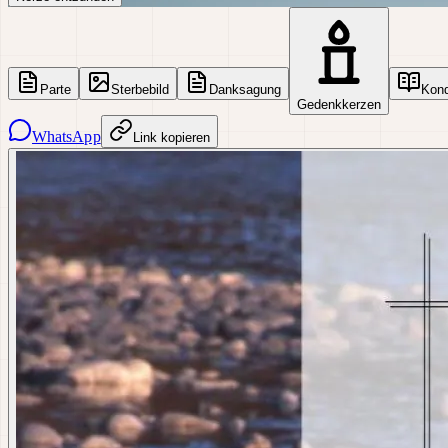
Parte
Sterbebild
Danksagung
Kon
Gedenkkerzen
WhatsApp
Link kopieren