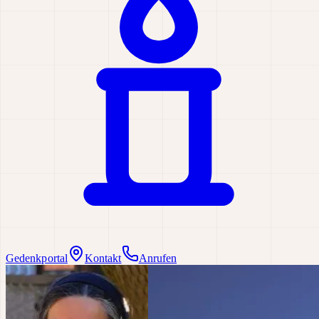
Gedenkportal
Kontakt
Anrufen