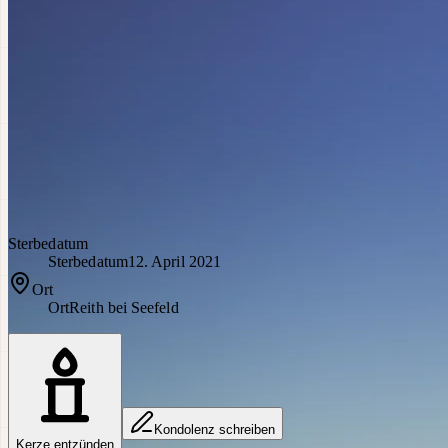
Sterbedatum
Sterbedatum
12. April 2021
Ort
Ort
Reith bei Seefeld
Kondolenz schreiben
Kerze entzünden