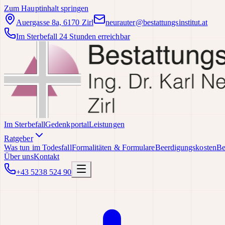
Zum Hauptinhalt springen
Auergasse 8a, 6170 Zirl
neurauter@bestattungsinstitut.at
Im Sterbefall 24 Stunden erreichbar
Im Sterbefall
Gedenkportal
Leistungen
Ratgeber
Was tun im Todesfall
Formalitäten & Formulare
Beerdigungskosten
Be
Über uns
Kontakt
+43 5238 524 90