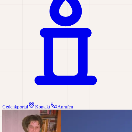
Gedenkportal
Kontakt
Anrufen