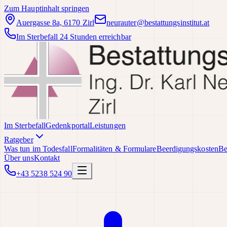
Zum Hauptinhalt springen
Auergasse 8a, 6170 Zirl
neurauter@bestattungsinstitut.at
Im Sterbefall 24 Stunden erreichbar
Im Sterbefall
Gedenkportal
Leistungen
Ratgeber
Was tun im Todesfall
Formalitäten & Formulare
Beerdigungskosten
Be
Über uns
Kontakt
+43 5238 524 90