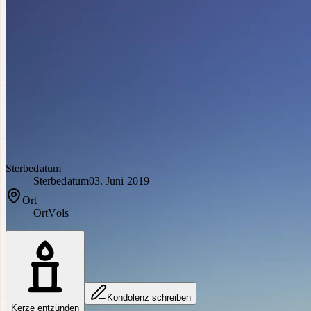
Sterbedatum
Sterbedatum
03. Juni 2019
Ort
Ort
Völs
Kondolenz schreiben
Kerze entzünden