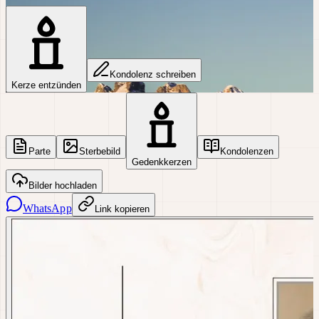
Kondolenz schreiben
Kerze entzünden
Parte
Sterbebild
Kondolenzen
Gedenkkerzen
Bilder hochladen
WhatsApp
Link kopieren