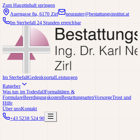
Zum Hauptinhalt springen
Auergasse 8a, 6170 Zirl
neurauter@bestattungsinstitut.at
Im Sterbefall 24 Stunden erreichbar
Im Sterbefall
Gedenkportal
Leistungen
Ratgeber
Was tun im Todesfall
Formalitäten &
Formulare
Beerdigungskosten
Bestattungsarten
Vorsorge
Trost und
Hilfe
Über uns
Kontakt
+43 5238 524 90