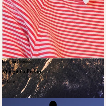
In stillem Gedenken
Margit Colledani
79
Jahre