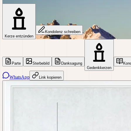
Kondolenz schreiben
Kerze entzünden
Parte
Sterbebild
Danksagung
Kon
Gedenkkerzen
WhatsApp
Link kopieren