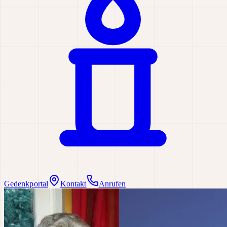
Gedenkportal
Kontakt
Anrufen