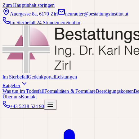
Zum Hauptinhalt springen
Auergasse 8a, 6170 Zirl
neurauter@bestattungsinstitut.at
Im Sterbefall 24 Stunden erreichbar
Im Sterbefall
Gedenkportal
Leistungen
Ratgeber
Was tun im Todesfall
Formalitäten & Formulare
Beerdigungskosten
Be
Über uns
Kontakt
+43 5238 524 90