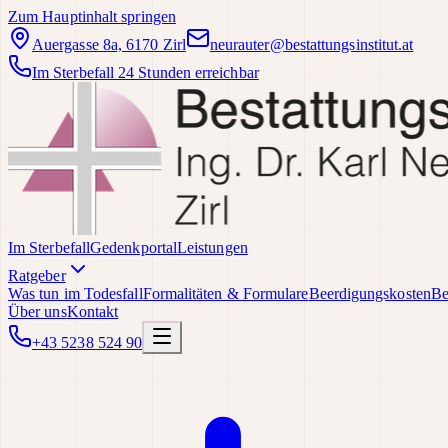
Zum Hauptinhalt springen
Auergasse 8a, 6170 Zirl
neurauter@bestattungsinstitut.at
Im Sterbefall 24 Stunden erreichbar
Im Sterbefall
Gedenkportal
Leistungen
Ratgeber
Was tun im Todesfall
Formalitäten & Formulare
Beerdigungskosten
Be
Über uns
Kontakt
+43 5238 524 90