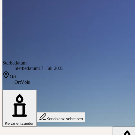
Sterbedatum
Sterbedatum
17. Juli 2023
Ort
Ort
Völs
Kondolenz schreiben
Kerze entzünden