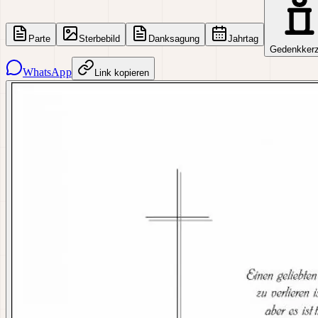
Parte
Sterbebild
Danksagung
Jahrtag
Gedenkker
WhatsApp
Link kopieren