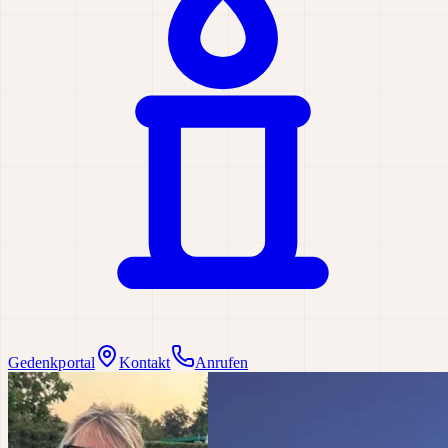
Gedenkportal
Kontakt
Anrufen