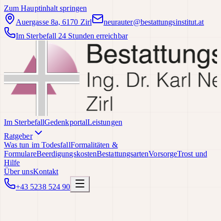
Zum Hauptinhalt springen
Auergasse 8a, 6170 Zirl
neurauter@bestattungsinstitut.at
Im Sterbefall 24 Stunden erreichbar
Im Sterbefall
Gedenkportal
Leistungen
Ratgeber
Was tun im Todesfall
Formalitäten &
Formulare
Beerdigungskosten
Bestattungsarten
Vorsorge
Trost und
Hilfe
Über uns
Kontakt
+43 5238 524 90