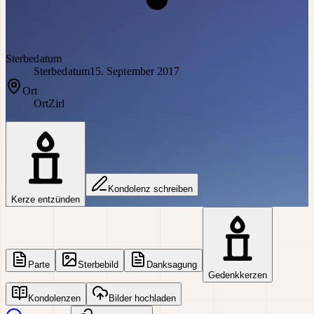
Sterbedatum
Sterbedatum
15. September 2017
Ort
Ort
Zirl
Kondolenz schreiben
Kerze entzünden
Parte
Sterbebild
Danksagung
Gedenkkerzen
Kondolenzen
Bilder hochladen