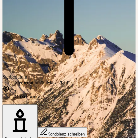
Sterbedatum
Sterbedatum
28. März 2014
Ort
Ort
Scharnitz
Kondolenz schreiben