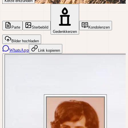
Kerze entzünden
Parte
Sterbebild
Kondolenzen
Gedenkkerzen
Bilder hochladen
WhatsApp
Link kopieren