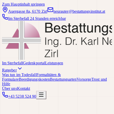
Zum Hauptinhalt springen
Auergasse 8a, 6170 Zirl
neurauter@bestattungsinstitut.at
Im Sterbefall 24 Stunden erreichbar
Im Sterbefall
Gedenkportal
Leistungen
Ratgeber
Was tun im Todesfall
Formalitäten &
Formulare
Beerdigungskosten
Bestattungsarten
Vorsorge
Trost und
Hilfe
Über uns
Kontakt
+43 5238 524 90