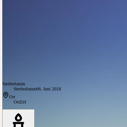
Sterbedatum
Sterbedatum
06. Juni 2018
Ort
Ort
Zirl