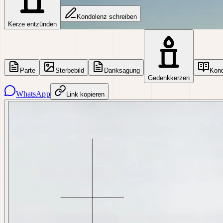
Kondolenz schreiben
Kerze entzünden
Parte
Sterbebild
Danksagung
Kon
Gedenkkerzen
WhatsApp
Link kopieren