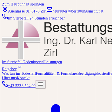
Zum Hauptinhalt springen
Auergasse 8a, 6170 Zirl
neurauter@bestattungsinstitut.at
Im Sterbefall 24 Stunden erreichbar
Im Sterbefall
Gedenkportal
Leistungen
Ratgeber
Was tun im Todesfall
Formalitäten & Formulare
Beerdigungskosten
Be
Über uns
Kontakt
+43 5238 524 90