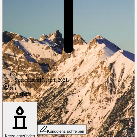
Sterbedatum
Sterbedatum
17. April 2021
Ort
Ort
Telfs
Kondolenz schreiben
Kerze entzünden