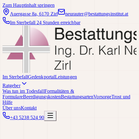
Zum Hauptinhalt springen
Auergasse 8a, 6170 Zirl
neurauter@bestattungsinstitut.at
Im Sterbefall 24 Stunden erreichbar
Im Sterbefall
Gedenkportal
Leistungen
Ratgeber
Was tun im Todesfall
Formalitäten &
Formulare
Beerdigungskosten
Bestattungsarten
Vorsorge
Trost und
Hilfe
Über uns
Kontakt
+43 5238 524 90