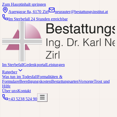
Zum Hauptinhalt springen
Auergasse 8a, 6170 Zirl
neurauter@bestattungsinstitut.at
Im Sterbefall 24 Stunden erreichbar
Im Sterbefall
Gedenkportal
Leistungen
Ratgeber
Was tun im Todesfall
Formalitäten &
Formulare
Beerdigungskosten
Bestattungsarten
Vorsorge
Trost und
Hilfe
Über uns
Kontakt
+43 5238 524 90