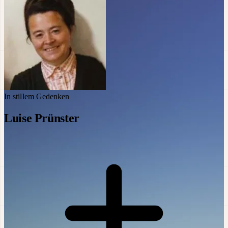
In stillem Gedenken
Luise Prünster