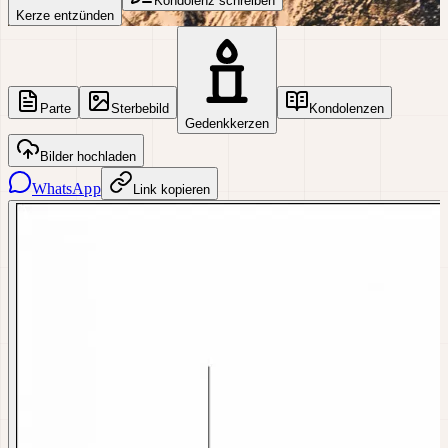
Kondolenz schreiben
Kerze entzünden
Parte
Sterbebild
Kondolenzen
Gedenkkerzen
Bilder hochladen
WhatsApp
Link kopieren