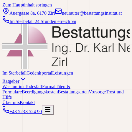
Zum Hauptinhalt springen
Auergasse 8a, 6170 Zirl
neurauter@bestattungsinstitut.at
Im Sterbefall 24 Stunden erreichbar
Im Sterbefall
Gedenkportal
Leistungen
Ratgeber
Was tun im Todesfall
Formalitäten &
Formulare
Beerdigungskosten
Bestattungsarten
Vorsorge
Trost und
Hilfe
Über uns
Kontakt
+43 5238 524 90