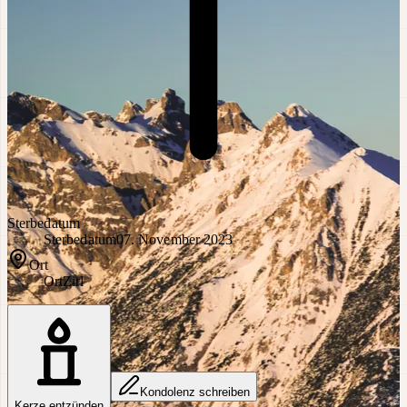
Sterbedatum
Sterbedatum
07. November 2023
Ort
Ort
Zirl
Kondolenz schreiben
Kerze entzünden