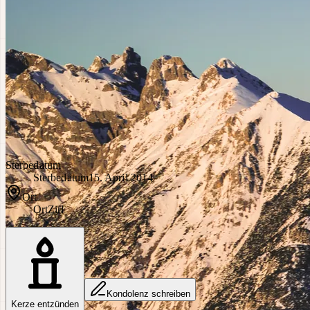
Sterbedatum
Sterbedatum
15. April 2014
Ort
Ort
Zirl
Kondolenz schreiben
Kerze entzünden