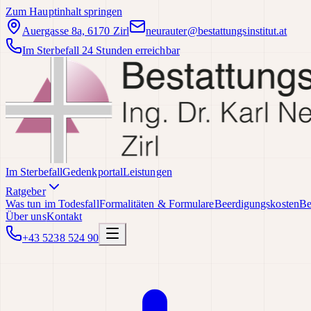
Zum Hauptinhalt springen
Auergasse 8a, 6170 Zirl
neurauter@bestattungsinstitut.at
Im Sterbefall 24 Stunden erreichbar
Im Sterbefall
Gedenkportal
Leistungen
Ratgeber
Was tun im Todesfall
Formalitäten & Formulare
Beerdigungskosten
Be
Über uns
Kontakt
+43 5238 524 90