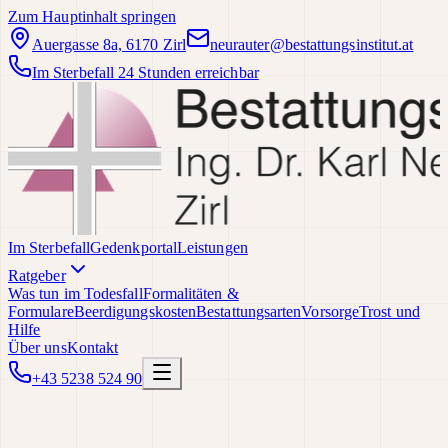
Zum Hauptinhalt springen
Auergasse 8a, 6170 Zirl
neurauter@bestattungsinstitut.at
Im Sterbefall 24 Stunden erreichbar
Im Sterbefall
Gedenkportal
Leistungen
Ratgeber
Was tun im Todesfall
Formalitäten &
Formulare
Beerdigungskosten
Bestattungsarten
Vorsorge
Trost und
Hilfe
Über uns
Kontakt
+43 5238 524 90