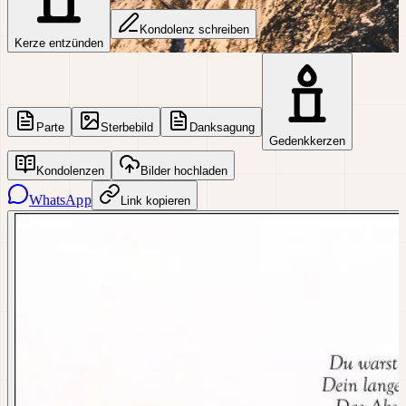
Kondolenz schreiben
Kerze entzünden
Parte
Sterbebild
Danksagung
Gedenkkerzen
Kondolenzen
Bilder hochladen
WhatsApp
Link kopieren