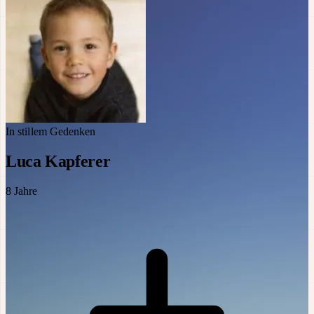
In stillem Gedenken
Luca Kapferer
8
Jahre