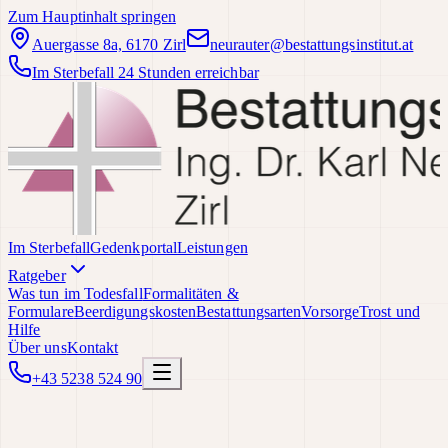
Zum Hauptinhalt springen
Auergasse 8a, 6170 Zirl
neurauter@bestattungsinstitut.at
Im Sterbefall 24 Stunden erreichbar
Im Sterbefall
Gedenkportal
Leistungen
Ratgeber
Was tun im Todesfall
Formalitäten &
Formulare
Beerdigungskosten
Bestattungsarten
Vorsorge
Trost und
Hilfe
Über uns
Kontakt
+43 5238 524 90