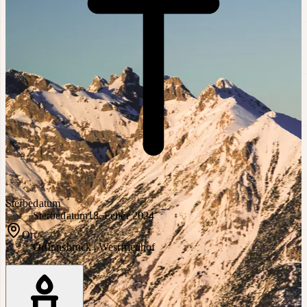
Sterbedatum
Sterbedatum
18. Feber 2024
Ort
Ort
Innsbruck | Westfriedhof