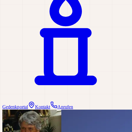
Gedenkportal
Kontakt
Anrufen