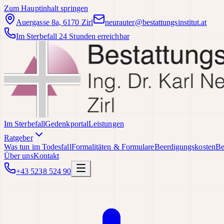
Zum Hauptinhalt springen
Auergasse 8a, 6170 Zirl
neurauter@bestattungsinstitut.at
Im Sterbefall 24 Stunden erreichbar
Im Sterbefall
Gedenkportal
Leistungen
Ratgeber
Was tun im Todesfall
Formalitäten & Formulare
Beerdigungskosten
Be
Über uns
Kontakt
+43 5238 524 90