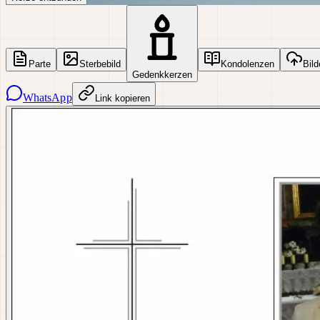
Parte
Sterbebild
Kondolenzen
Bild
Gedenkkerzen
WhatsApp
Link kopieren