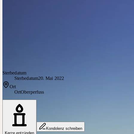
Sterbedatum
Sterbedatum
20. Mai 2022
Ort
Ort
Oberperfuss
Kondolenz schreiben
Kerze entzünden